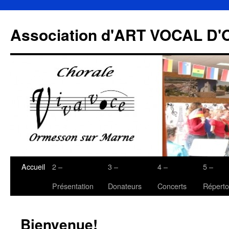
Association d'ART VOCAL 
Accueil
2 –
3 –
4 –
5 –
Présentation
Donateurs
Concerts
Réperto
Bienvenue!